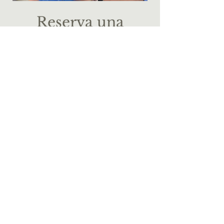
Reserva una
mesa
Selecciona los datos tu
reserva e intentaremos
conseguir los mejores
asientos para ti.
Tamaño del grupo
2 personas
Fecha
Horario